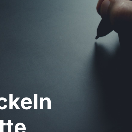
ckeln
tte